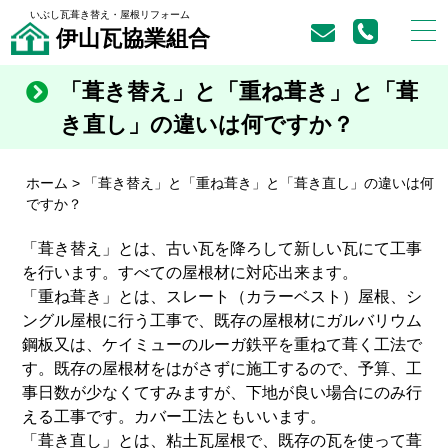
いぶし瓦葺き替え・屋根リフォーム
伊山瓦協業組合
「葺き替え」と「重ね葺き」と「葺
き直し」の違いは何ですか？
ホーム
>
「葺き替え」と「重ね葺き」と「葺き直し」の違いは何
ですか？
「葺き替え」とは、古い瓦を降ろして新しい瓦にて工事
を行います。すべての屋根材に対応出来ます。
「重ね葺き」とは、スレート（カラーベスト）屋根、シ
ングル屋根に行う工事で、既存の屋根材にガルバリウム
鋼板又は、ケイミューのルーガ鉄平を重ねて葺く工法で
す。既存の屋根材をはがさずに施工するので、予算、工
事日数が少なくてすみますが、下地が良い場合にのみ行
える工事です。カバー工法ともいいます。
「葺き直し」とは、粘土瓦屋根で、既存の瓦を使って葺