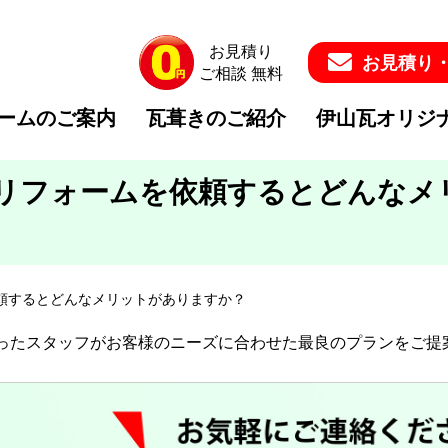
お見積り
お見積り
ご相談 無料
ームのご案内
瓦葺きのご紹介
伊山瓦オリジ
リフォームを依頼するとどんなメ
頼するとどんなメリットがありますか？
雨樋工事
平板瓦
フラット軒シリーズ
外壁・塗装工事
S形瓦
面戸瓦シリーズ
ったスタッフがお客様のニーズに合わせた最良のプランをご提