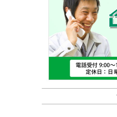
太陽光発電工事
ケイミュー・ルーガ（鉄
オール電化
本葺瓦
平）