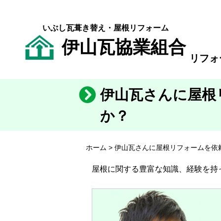
いぶし瓦葺き替え・屋根リフォーム
伊山瓦協業組合
リフォ
伊山瓦さんに屋根
か？
ホーム
>
伊山瓦さんに屋根リフォームを依
屋根瓦葺き替え工事
和形いぶし瓦
簡略防災棟
雨漏り修繕
和形陶器瓦
本葺一体瓦
屋根に関する豊富な知識、経験を持